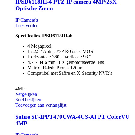
IPSD6118HI-4 PTZ IP camera 4MP/25X
Optische Zoom
IP Camera's
Lees verder
Specificaties IPSD6118HI-4:
4 Megapixel
1 / 2,5 ”Aptina © AR0521 CMOS
Horizontaal: 360 °, verticaal: 93 °
4,7 ~ 84,6 mm 18X gemotoriseerde lens
Matrix IR-leds Bereik 120 m
Compatibel met Safire en X-Security NVR's
4MP
Vergelijken
Snel bekijken
Toevoegen aan verlanglijst
Safire SF-IPPT470CWA-4US-AI PT ColorVU
4MP