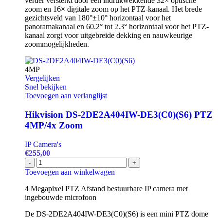
verder versterkt door een indrukwekkende 32× optische
aantal
zoom en 16× digitale zoom op het PTZ-kanaal. Het brede
gezichtsveld van 180°±10° horizontaal voor het
panoramakanaal en 60.2° tot 2.3° horizontaal voor het PTZ-
kanaal zorgt voor uitgebreide dekking en nauwkeurige
zoommogelijkheden.
4MP
Vergelijken
Snel bekijken
Toevoegen aan verlanglijst
Hikvision DS-2DE2A404IW-DE3(C0)(S6) PTZ
4MP/4x Zoom
IP Camera's
€
255,00
Hikvision
-
+
DS-
Toevoegen aan winkelwagen
2DE2A404IW-
DE3(C0)
4 Megapixel PTZ Afstand bestuurbare IP camera met
(S6)
ingebouwde microfoon
PTZ
De DS-2DE2A404IW-DE3(C0)(S6) is een mini PTZ dome
4MP/4x