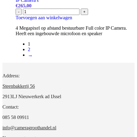
IP Camera's
€
265,00
Safire
-
+
SF-
Toevoegen aan winkelwagen
IPPT470CWA-
4US-
4 Megapixel op afstand bestuurbare Full color IP Camera.
AI
Heeft een ingebouwde microfoon en speaker
PT
ColorVU
1
4MP
2
aantal
→
Address:
Steenbakkerij 56
2913LJ Nieuwerkerk ad IJssel
Contact:
085 58 09911
info@cameragroothandel.nl