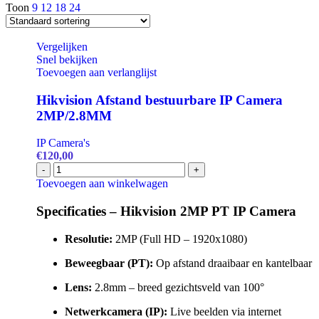
Toon
9
12
18
24
Vergelijken
Snel bekijken
Toevoegen aan verlanglijst
Hikvision Afstand bestuurbare IP Camera
2MP/2.8MM
IP Camera's
€
120,00
Hikvision
-
+
Afstand
Toevoegen aan winkelwagen
bestuurbare
IP
Specificaties – Hikvision 2MP PT IP Camera
Camera
2MP/2.8MM
Resolutie:
2MP (Full HD – 1920x1080)
aantal
Beweegbaar (PT):
Op afstand draaibaar en kantelbaar
Lens:
2.8mm – breed gezichtsveld van 100°
Netwerkcamera (IP):
Live beelden via internet