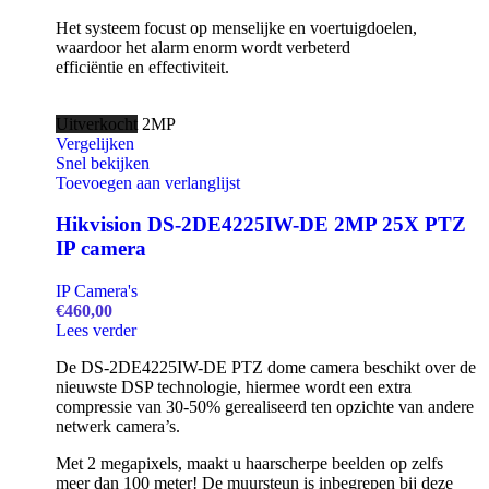
Het systeem focust op menselijke en voertuigdoelen,
waardoor het alarm enorm wordt verbeterd
efficiëntie en effectiviteit.
Uitverkocht
2MP
Vergelijken
Snel bekijken
Toevoegen aan verlanglijst
Hikvision DS-2DE4225IW-DE 2MP 25X PTZ
IP camera
IP Camera's
€
460,00
Lees verder
De DS-2DE4225IW-DE PTZ dome camera beschikt over de
nieuwste DSP technologie, hiermee wordt een extra
compressie van 30-50% gerealiseerd ten opzichte van andere
netwerk camera’s.
Met 2 megapixels, maakt u haarscherpe beelden op zelfs
meer dan 100 meter! De muursteun is inbegrepen bij deze