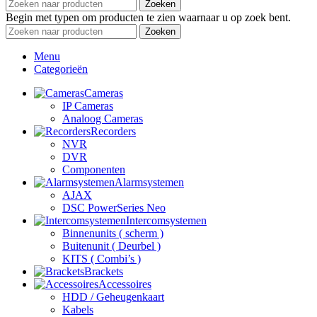
Zoeken
Begin met typen om producten te zien waarnaar u op zoek bent.
Zoeken
Menu
Categorieën
Cameras
IP Cameras
Analoog Cameras
Recorders
NVR
DVR
Componenten
Alarmsystemen
AJAX
DSC PowerSeries Neo
Intercomsystemen
Binnenunits ( scherm )
Buitenunit ( Deurbel )
KITS ( Combi’s )
Brackets
Accessoires
HDD / Geheugenkaart
Kabels