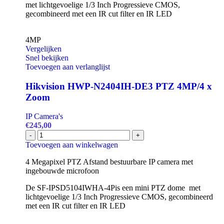
met lichtgevoelige 1/3 Inch Progressieve CMOS,
Zoom
gecombineerd met een IR cut filter en IR LED
aantal
4MP
Vergelijken
Snel bekijken
Toevoegen aan verlanglijst
Hikvision HWP-N2404IH-DE3 PTZ 4MP/4 x
Zoom
IP Camera's
€
245,00
Hikvision
-
+
HWP-
Toevoegen aan winkelwagen
N2404IH-
DE3
4 Megapixel PTZ Afstand bestuurbare IP camera met
PTZ
ingebouwde microfoon
4MP/4
De SF-IPSD5104IWHA-4Pis een mini PTZ dome met
x
lichtgevoelige 1/3 Inch Progressieve CMOS, gecombineerd
Zoom
met een IR cut filter en IR LED
aantal