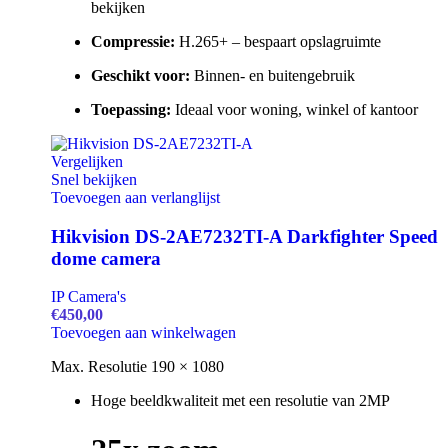
bekijken
Compressie:
H.265+ – bespaart opslagruimte
Geschikt voor:
Binnen- en buitengebruik
Toepassing:
Ideaal voor woning, winkel of kantoor
Vergelijken
Snel bekijken
Toevoegen aan verlanglijst
Hikvision DS-2AE7232TI-A Darkfighter Speed
dome camera
IP Camera's
€
450,00
Hikvision
Toevoegen aan winkelwagen
DS-
Max. Resolutie 190
× 1080
2AE7232TI-
A
Hoge beeldkwaliteit met een resolutie van 2MP
Darkfighter
Speed
dome