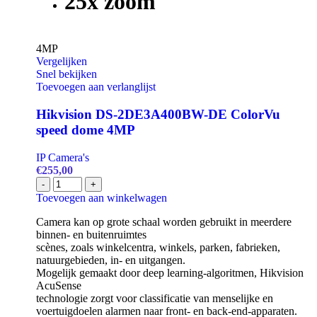
25x zoom
camera
aantal
4MP
Vergelijken
Snel bekijken
Toevoegen aan verlanglijst
Hikvision DS-2DE3A400BW-DE ColorVu
speed dome 4MP
IP Camera's
€
255,00
Hikvision
-
+
DS-
Toevoegen aan winkelwagen
2DE3A400BW-
DE
Camera kan op grote schaal worden gebruikt in meerdere
ColorVu
binnen- en buitenruimtes
speed
scènes, zoals winkelcentra, winkels, parken, fabrieken,
dome
natuurgebieden, in- en uitgangen.
4MP
Mogelijk gemaakt door deep learning-algoritmen, Hikvision
aantal
AcuSense
technologie zorgt voor classificatie van menselijke en
voertuigdoelen alarmen naar front- en back-end-apparaten.