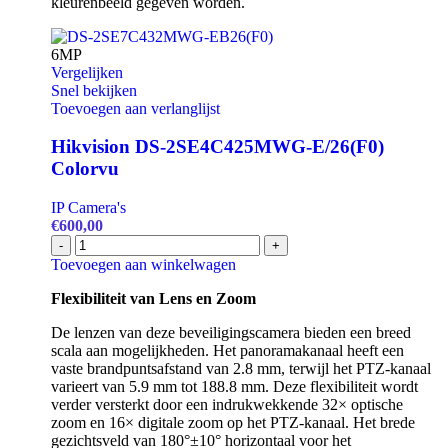
kleurenbeeld gegeven worden.
6MP
Vergelijken
Snel bekijken
Toevoegen aan verlanglijst
Hikvision DS-2SE4C425MWG-E/26(F0)
Colorvu
IP Camera's
€
600,00
Hikvision
-
+
DS-
Toevoegen aan winkelwagen
2SE4C425MWG-
E/26(F0)
Flexibiliteit van Lens en Zoom
Colorvu
De lenzen van deze beveiligingscamera bieden een breed
aantal
scala aan mogelijkheden. Het panoramakanaal heeft een
vaste brandpuntsafstand van 2.8 mm, terwijl het PTZ-kanaal
varieert van 5.9 mm tot 188.8 mm. Deze flexibiliteit wordt
verder versterkt door een indrukwekkende 32× optische
zoom en 16× digitale zoom op het PTZ-kanaal. Het brede
gezichtsveld van 180°±10° horizontaal voor het