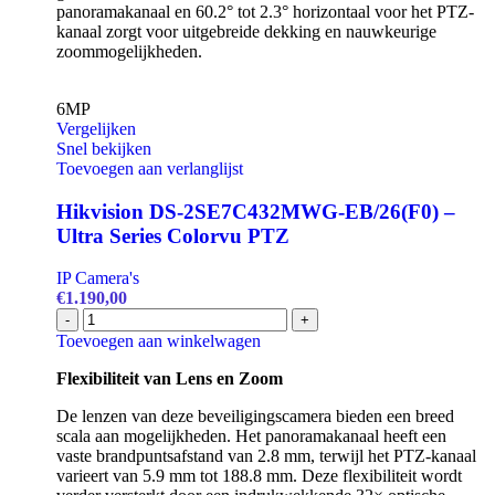
panoramakanaal en 60.2° tot 2.3° horizontaal voor het PTZ-
kanaal zorgt voor uitgebreide dekking en nauwkeurige
zoommogelijkheden.
6MP
Vergelijken
Snel bekijken
Toevoegen aan verlanglijst
Hikvision DS-2SE7C432MWG-EB/26(F0) –
Ultra Series Colorvu PTZ
IP Camera's
€
1.190,00
Hikvision
-
+
DS-
Toevoegen aan winkelwagen
2SE7C432MWG-
EB/26(F0)
Flexibiliteit van Lens en Zoom
-
De lenzen van deze beveiligingscamera bieden een breed
Ultra
scala aan mogelijkheden. Het panoramakanaal heeft een
Series
vaste brandpuntsafstand van 2.8 mm, terwijl het PTZ-kanaal
Colorvu
varieert van 5.9 mm tot 188.8 mm. Deze flexibiliteit wordt
PTZ