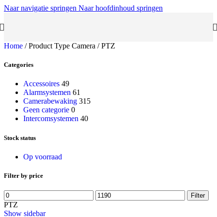
Naar navigatie springen
Naar hoofdinhoud springen
Home
/
Product Type Camera
/
PTZ
Categories
Accessoires
49
Alarmsystemen
61
Camerabewaking
315
Geen categorie
0
Intercomsystemen
40
Stock status
Op voorraad
Filter by price
Min.
Max.
Filter
prijs
prijs
PTZ
Show sidebar