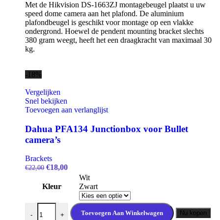
Met de Hikvision DS-1663ZJ montagebeugel plaatst u uw
speed dome camera aan het plafond. De aluminium
plafondbeugel is geschikt voor montage op een vlakke
ondergrond. Hoewel de pendent mounting bracket slechts
380 gram weegt, heeft het een draagkracht van maximaal 30
kg.
-18%
Vergelijken
Snel bekijken
Toevoegen aan verlanglijst
Dahua PFA134 Junctionbox voor Bullet
camera’s
Brackets
Oorspronkelijke
Huidige
€
18,00
€
22,00
prijs
prijs
Wit
was:
is:
Kleur
Zwart
€22,00.
€18,00.
Dahua PFA134 Junctionbox voor Bullet camera's aantal
Toevoegen Aan Winkelwagen
Nu kopen
-
+