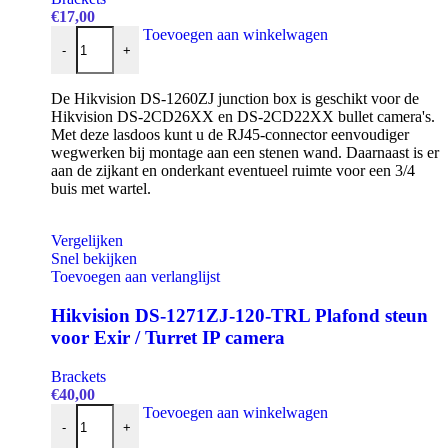
€
17,00
Hikvision DS-1260ZJ Junctionbox voor Exir bullet aantal
Toevoegen aan winkelwagen
-
+
De Hikvision DS-1260ZJ junction box is geschikt voor de
Hikvision DS-2CD26XX en DS-2CD22XX bullet camera's.
Met deze lasdoos kunt u de RJ45-connector eenvoudiger
wegwerken bij montage aan een stenen wand. Daarnaast is er
aan de zijkant en onderkant eventueel ruimte voor een 3/4
buis met wartel.
Vergelijken
Snel bekijken
Toevoegen aan verlanglijst
Hikvision DS-1271ZJ-120-TRL Plafond steun
voor Exir / Turret IP camera
Brackets
€
40,00
Hikvision DS-1271ZJ-120-TRL Plafond steun voor Exir / Turre
Toevoegen aan winkelwagen
-
+