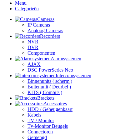
Menu
Categorieën
Cameras
IP Cameras
Analoog Cameras
Recorders
NVR
DVR
Componenten
Alarmsystemen
AJAX
DSC PowerSeries Neo
Intercomsystemen
Binnenunits ( scherm )
Buitenunit ( Deurbel )
KITS ( Combi’s )
Brackets
Accessoires
HDD / Geheugenkaart
Kabels
TV / Monitor
Tv-Monitor Beugels
Connectoren
Gemengd