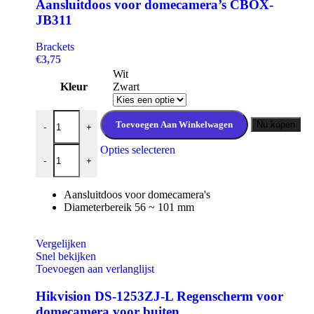
Aansluitdoos voor domecamera’s CBOX-
JB311
Brackets
€
3,75
Wit
Kleur
Zwart
Aansluitdoos voor domecamera's CBOX-JB311 aantal
Toevoegen Aan Winkelwagen
Nu kopen
-
+
Aansluitdoos voor domecamera's CBOX-JB311 aantal
Dit
Opties selecteren
-
+
product
heeft
meerdere
Aansluitdoos voor domecamera's
variaties.
Diameterbereik 56 ~ 101 mm
Deze
optie
kan
Vergelijken
gekozen
Snel bekijken
worden
Toevoegen aan verlanglijst
op
de
Hikvision DS-1253ZJ-L Regenscherm voor
productpagina
domecamera voor buiten