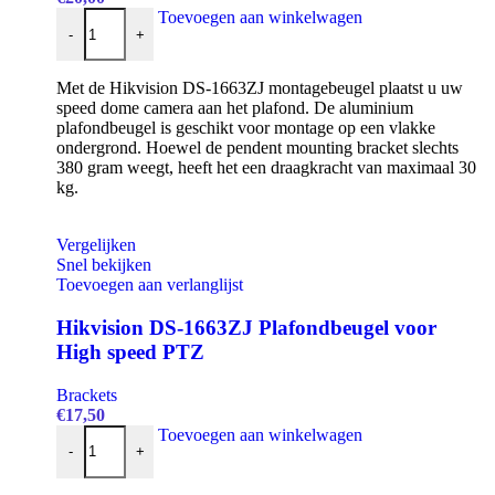
Hikvision DS-1241ZJ Plafondbeugel voor Dome Camera's wit 
Toevoegen aan winkelwagen
-
+
Met de Hikvision DS-1663ZJ montagebeugel plaatst u uw
speed dome camera aan het plafond. De aluminium
plafondbeugel is geschikt voor montage op een vlakke
ondergrond. Hoewel de pendent mounting bracket slechts
380 gram weegt, heeft het een draagkracht van maximaal 30
kg.
Vergelijken
Snel bekijken
Toevoegen aan verlanglijst
Hikvision DS-1663ZJ Plafondbeugel voor
High speed PTZ
Brackets
€
17,50
Hikvision DS-1663ZJ Plafondbeugel voor High speed PTZ aan
Toevoegen aan winkelwagen
-
+