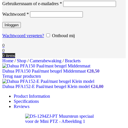
Vereist
Gebruikersnaam of e-mailadres
*
Vereist
Wachtwoord
*
Inloggen
Wachtwoord vergeten?
Onthoud mij
0
0
0
items
Home
/
Shop
/
Camerabewaking
/
Brackets
Dahua PFA150 Paal/mast beugel Middenmaat
€
28,50
Terug naar producten
Dahua PFA152-E Paal/mast beugel Klein model
€
24,00
Product Information
Specifications
Reviews