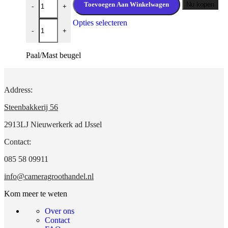
Toevoegen Aan Winkelwagen
Nu kopen
-
+
Dahua PFA150 Paal/mast beugel Middenmaat aantal
Dit
Opties selecteren
-
+
product
heeft
meerdere
Paal/Mast beugel
variaties.
Deze
optie
kan
Address:
gekozen
worden
Steenbakkerij 56
op
de
2913LJ Nieuwerkerk ad IJssel
productpagina
Contact:
085 58 09911
info@cameragroothandel.nl
Kom meer te weten
Over ons
Contact