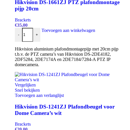
Hikvision DS-1661ZJ PTZ plafondmontage
pijp 20cm
Brackets
€
35,00
Hikvision DS-1661ZJ PTZ plafondmontage pijp 20cm aantal
Toevoegen aan winkelwagen
-
+
Hikvision aluminium plafondmontagepijp met 20cm pijp
t.b.v. de PTZ camera’s van Hikvision DS-2DE4182,
2DF5284, 2DE7174A en 2DE7184/7284-A PTZ IP
domecamera.
Vergelijken
Snel bekijken
Toevoegen aan verlanglijst
Hikvision DS-1241ZJ Plafondbeugel voor
Dome Camera’s wit
Brackets
€
20,00