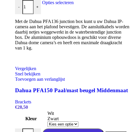
PFA136 Junctionbox Dahua Glasdome aansluitbox aantal
Dit
Opties selecteren
-
+
product
heeft
meerdere
Met de Dahua PFA136 junction box kunt u uw Dahua IP-
variaties.
camera aan het plafond bevestigen. De aansluitkabels worden
Deze
daarbij netjes weggewerkt in de waterbestendige junction
optie
box. De aluminium opbouwdoos is geschikt voor diverse
kan
Dahua dome camera’s en heeft een maximale draagkracht
gekozen
van 1 kg.
worden
op
de
productpagina
Vergelijken
Snel bekijken
Toevoegen aan verlanglijst
Dahua PFA150 Paal/mast beugel Middenmaat
Brackets
€
28,50
Wit
Kleur
Zwart
Dahua PFA150 Paal/mast beugel Middenmaat aantal