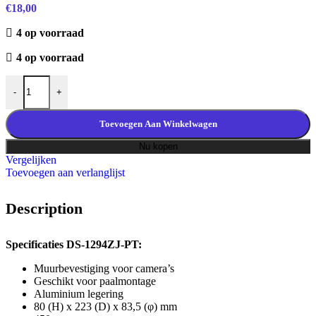
€
18,00
4 op voorraad
4 op voorraad
DS-1294ZJ-PT Muursteun speciaal voor de Mini PTZ aantal
-
+
Toevoegen Aan Winkelwagen
Nu kopen
Vergelijken
Toevoegen aan verlanglijst
Description
Specificaties DS-1294ZJ-PT:
Muurbevestiging voor camera’s
Geschikt voor paalmontage
Aluminium legering
80 (H) x 223 (D) x 83,5 (φ) mm