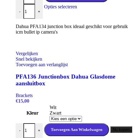
Dahua PFA134 Junctionbox voor Bullet camera's aantal
Dit
Opties selecteren
-
+
product
heeft
meerdere
Dahua PFA134 junction box ideaal geschikt voor gebruik
variaties.
icm bullet ip camera's
Deze
optie
kan
gekozen
Vergelijken
worden
Snel bekijken
op
Toevoegen aan verlanglijst
de
productpagina
PFA136 Junctionbox Dahua Glasdome
aansluitbox
Brackets
€
15,00
Wit
Kleur
Zwart
PFA136 Junctionbox Dahua Glasdome aansluitbox aantal
Toevoegen Aan Winkelwagen
Nu kopen
-
+