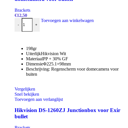
Brackets
€
12,50
Hikvision DS-1253ZJ-L Regenscherm voor domecamera voor b
Toevoegen aan winkelwagen
-
+
198gr
Uiterlijk
Hikvision Wit
Materiaal
PP + 30% GF
Dimensie
Φ225.1×98mm
Beschrijving:
Regenscherm voor domecamera voor
buiten
Vergelijken
Snel bekijken
Toevoegen aan verlanglijst
Hikvision DS-1260ZJ Junctionbox voor Exir
bullet
Brackets