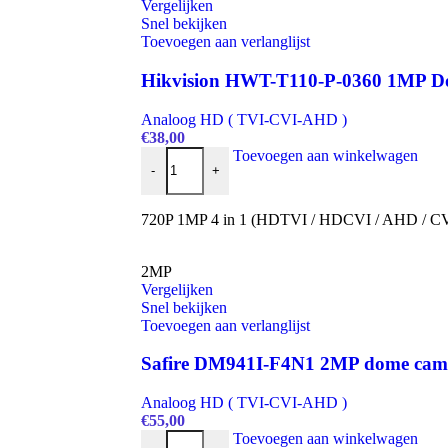
Vergelijken
Snel bekijken
Toevoegen aan verlanglijst
Hikvision HWT-T110-P-0360 1MP D
Analoog HD ( TVI-CVI-AHD )
€
38,00
Hikvision HWT-T110-P-0360 1MP Dome camera
Toevoegen aan winkelwagen
-
+
720P 1MP 4 in 1 (HDTVI / HDCVI / AHD / C
2MP
Vergelijken
Snel bekijken
Toevoegen aan verlanglijst
Safire DM941I-F4N1 2MP dome cam
Analoog HD ( TVI-CVI-AHD )
€
55,00
Safire DM941I-F4N1 2MP dome camera aantal
Toevoegen aan winkelwagen