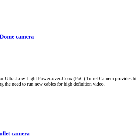
 Dome camera
ra aantal
ltra-Low Light Power-over-Coax (PoC) Turret Camera provides high 
ing the need to run new cables for high definition video.
llet camera