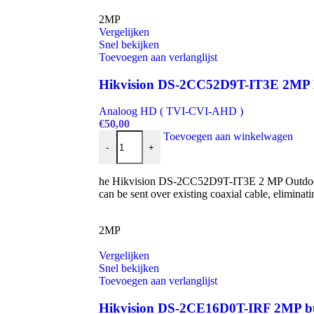
2MP
Vergelijken
Snel bekijken
Toevoegen aan verlanglijst
Hikvision DS-2CC52D9T-IT3E 2MP
Analoog HD ( TVI-CVI-AHD )
€
50,00
Hikvision DS-2CC52D9T-IT3E 2MP Dome came
Toevoegen aan winkelwagen
-
+
he Hikvision DS-2CC52D9T-IT3E 2 MP Outdoor U
can be sent over existing coaxial cable, eliminat
2MP
Vergelijken
Snel bekijken
Toevoegen aan verlanglijst
Hikvision DS-2CE16D0T-IRF 2MP bu