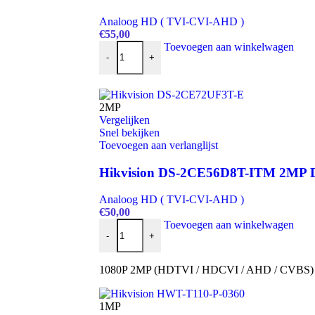
Analoog HD ( TVI-CVI-AHD )
€
55,00
Hikvision DS-2CE16D0T-IRF 2MP bullet camer
Toevoegen aan winkelwagen
-
+
2MP
Vergelijken
Snel bekijken
Toevoegen aan verlanglijst
Hikvision DS-2CE56D8T-ITM 2MP 
Analoog HD ( TVI-CVI-AHD )
€
50,00
Hikvision DS-2CE56D8T-ITM 2MP Dome camer
Toevoegen aan winkelwagen
-
+
1080P 2MP (HDTVI / HDCVI / AHD / CVBS) 
1MP