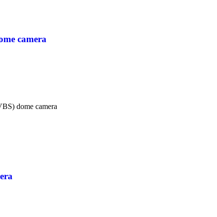
ome camera
 aantal
VBS) dome camera
era