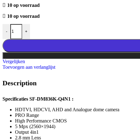
10 op voorraad
10 op voorraad
Safire SF-DM836K-Q4N1 5MP dome camera aantal
-
+
Vergelijken
Toevoegen aan verlanglijst
Description
Specificaties SF-DM836K-Q4N1 :
HDTVI, HDCVI, AHD and Analogue dome camera
PRO Range
High Performance CMOS
5 Mpx (2560×1944)
Output 4in1
2.8 mm Lens