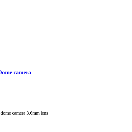
a aantal
Dome camera
a aantal
dome camera 3.6mm lens