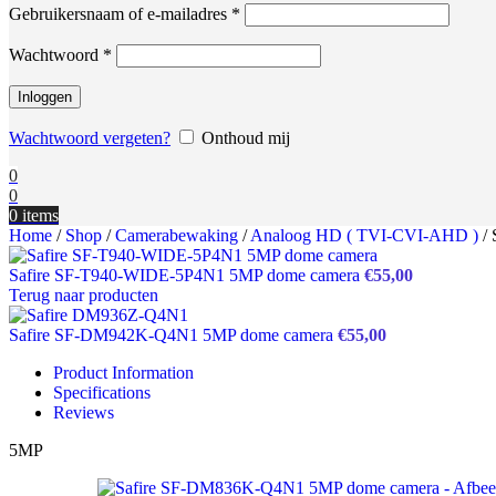
Vereist
Gebruikersnaam of e-mailadres
*
Vereist
Wachtwoord
*
Inloggen
Wachtwoord vergeten?
Onthoud mij
0
0
0
items
Home
/
Shop
/
Camerabewaking
/
Analoog HD ( TVI-CVI-AHD )
/
Safire SF-T940-WIDE-5P4N1 5MP dome camera
€
55,00
Terug naar producten
Safire SF-DM942K-Q4N1 5MP dome camera
€
55,00
Product Information
Specifications
Reviews
5MP